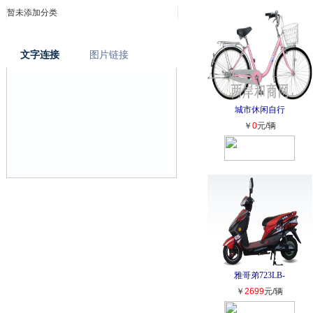
暂未添加分类
文字连接
图片链接
城市休闲自行
￥
0
元/辆
雅哥弟723LB-
￥
2699
元/辆