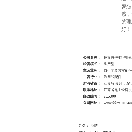
梦想
然，
的理
好！
详细资料
公司名称：
捷安特(中国)有限
经营模式：
生产型
主营业务：
自行车及其零配件
主营行业：
汽摩和配件
所有省市：
江苏省,苏州市,昆
联系地址：
江苏省昆山经济技
邮政编号：
215300
公司网址：
www.99tw.com/use
联系人
姓名：
潘梦