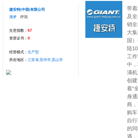
带着
捷安特(中国)有限公司
及全
潘梦
呼我
销全
生意指数：
67
大集
资质证书：
0
国）
陆1
经营模式：
生产型
工作
所在地区：
江苏省,苏州市,昆山市
中，
满机
创建
着“
身通
商，
购车
自行
的同
遇，