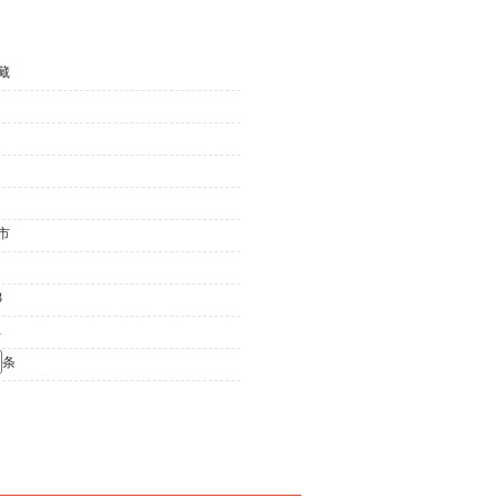
藏
市
3
1
条