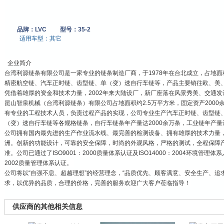
品牌：LVC
型号：35-2
适用车型：
其它
企业简介
台湾利源链条有限公司是一家专业的链条制造厂商，于1978年在台北成立，占地面
精密航空链、汽车正时链、齿型链、单（变）速自行车链等，产品主要销往欧、美
凭借着雄厚的资金和技术力量，2002年来大陆设厂，新厂座落在风景秀美、交通发
昆山智泉机械（台湾利源链条）有限公司占地面积约2.5万平方米，固定资产2000
有专业的工程技术人员，负责过程产品的实现，公司专业生产汽车正时链、齿型链
（变）速自行车链等各规格链条，自行车链条年产量达2000余万条，工业链年产量达
公司拥有国内最先进的生产作业流水线、最完善的检测设备、拥有雄厚的技术力量
洲。创新的功能设计，可靠的安全保障，时尚的外观风格，严格的测试，全程保障
准。公司已通过了ISO9001：2000质量体系认证及ISO14000：2004环境管理体系人
2002质量管理体系认证。
公司将以“自强不息、超越理想”的经营理念，“品质优先、顾客满意、安全生产、追
求，以优异的品质，合理的价格，完善的服务欢迎广大客户莅临指导！
供应商的其他相关信息