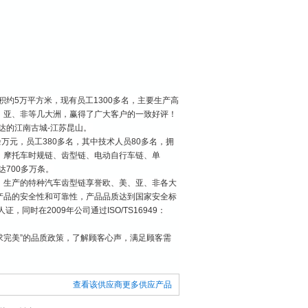
积约5万平方米，现有员工1300多名，主要生产高
、亚、非等几大洲，赢得了广大客户的一致好评！
达的江南古城-江苏昆山。
余万元，员工380多名，其中技术人员80多名，拥
、摩托车时规链、齿型链、电动自行车链、单
700多万条。
，生产的特种汽车齿型链享誉欧、美、亚、非各大
产品的安全性和可靠性，产品品质达到国家安全标
证，同时在2009年公司通过ISO/TS16949：
求完美”的品质政策，了解顾客心声，满足顾客需
查看该供应商更多供应产品